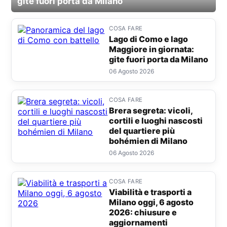
gite fuori porta da Milano
Brera segreta: vicoli, cortili e luoghi nasco
COSA FARE
d
Lago di Como e lago
Maggiore in giornata:
gite fuori porta da Milano
06 Agosto 2026
COSA FARE
Brera segreta: vicoli,
cortili e luoghi nascosti
del quartiere più
bohémien di Milano
06 Agosto 2026
COSA FARE
Viabilità e trasporti a
Milano oggi, 6 agosto
2026: chiusure e
aggiornamenti